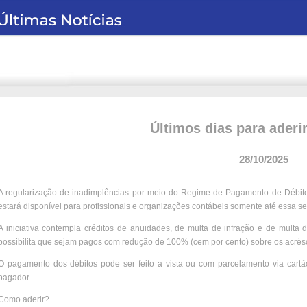
Últimos dias para ader
28/10/2025
A regularização de inadimplências por meio do Regime de Pagamento de Débi
estará disponível para profissionais e organizações contábeis somente até essa sex
A iniciativa contempla créditos de anuidades, de multa de infração e de multa
possibilita que sejam pagos com redução de 100% (cem por cento) sobre os acrés
O pagamento dos débitos pode ser feito a vista ou com parcelamento via cartã
pagador.
Como aderir?