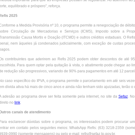
medida importante para que as empresas possam se regularizar. Ao aderirem ao
forte, equilibrado e próspero”, reforça.
Refis 2025
Conforme a Medida Provisória nº 10, o programa permite a renegociação de débit
sobre Circulação de Mercadorias e Serviços (ICMS), Imposto sobre a Propr
Transmissão Causa Mortis e Doação (ITCMD) e outros créditos estaduais. O Refis
penal, nem àqueles já condenados judicialmente, com exceção de custas proces
pagos.
Os contribuintes que aderirem ao Refis 2025 podem obter descontos de até 9
escolhida. Para quem optar pela quitação à vista, o abatimento pode chegar ao l
de redução são progressivos, variando de 90% para pagamentos em até 12 parcel
No caso específico do IPVA, o programa permite o parcelamento em até seis vezes.
em dívida ativa há mais de cinco anos e ainda não tenham sido ajuizadas, terão o 
A adesão ao programa deve ser feita somente pela internet, no site da
Sefaz
. No
direto no
link
.
Outros canais de atendimento
Para esclarecer dúvidas sobre o programa, os interessados podem procurar u
entrar em contato pelos seguintes meios: WhatsApp Refis: (63) 3218-2359 (som
9939-0990 (somente mensagens) ou pelo e-mail: refis@sefaz.to.gov.br.