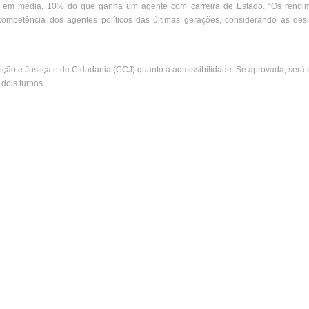
é, em média, 10% do que ganha um agente com carreira de Estado. “Os rendi
competência dos agentes políticos das últimas gerações, considerando as des
ição e Justiça e de Cidadania (CCJ) quanto à admissibilidade. Se aprovada, ser
dois turnos.