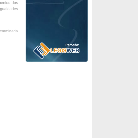
mentos dos
igualdades
á examinada