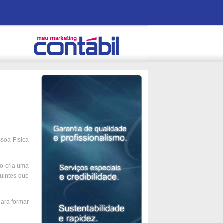
soa Física
to cria uma
buintes que
para formar