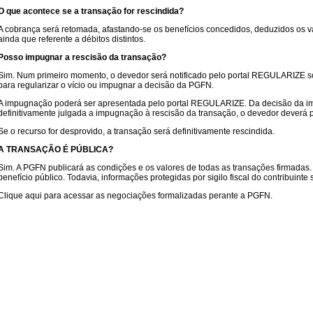
O que acontece se a transação for rescindida?
A cobrança será retomada, afastando-se os benefícios concedidos, deduzidos os v
ainda que referente a débitos distintos.
Posso impugnar a rescisão da transação?
Sim. Num primeiro momento, o devedor será notificado pelo portal REGULARIZE sob
para regularizar o vício ou impugnar a decisão da PGFN.
A impugnação poderá ser apresentada pelo portal REGULARIZE. Da decisão da im
definitivamente julgada a impugnação à rescisão da transação, o devedor deverá
Se o recurso for desprovido, a transação será definitivamente rescindida.
A TRANSAÇÃO É PÚBLICA?
Sim. A PGFN publicará as condições e os valores de todas as transações firmadas. 
benefício público. Todavia, informações protegidas por sigilo fiscal do contribuinte
Clique aqui para acessar as negociações formalizadas perante a PGFN.