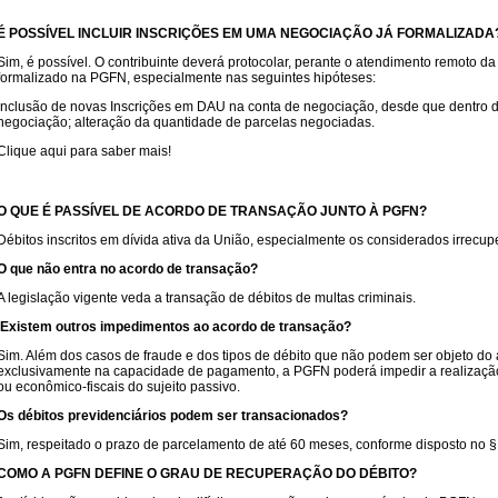
É POSSÍVEL INCLUIR INSCRIÇÕES EM UMA NEGOCIAÇÃO JÁ FORMALIZADA
Sim, é possível. O contribuinte deverá protocolar, perante o atendimento remoto 
formalizado na PGFN, especialmente nas seguintes hipóteses:
Inclusão de novas Inscrições em DAU na conta de negociação, desde que dentro 
negociação; alteração da quantidade de parcelas negociadas.
Clique aqui para saber mais!
O QUE É PASSÍVEL DE ACORDO DE TRANSAÇÃO JUNTO À PGFN?
Débitos inscritos em dívida ativa da União, especialmente os considerados irrecupe
O que não entra no acordo de transação?
A legislação vigente veda a transação de débitos de multas criminais.
Existem outros impedimentos ao acordo de transação?
Sim. Além dos casos de fraude e dos tipos de débito que não podem ser objeto do 
exclusivamente na capacidade de pagamento, a PGFN poderá impedir a realização d
ou econômico-fiscais do sujeito passivo.
Os débitos previdenciários podem ser transacionados?
Sim, respeitado o prazo de parcelamento de até 60 meses, conforme disposto no § 1
COMO A PGFN DEFINE O GRAU DE RECUPERAÇÃO DO DÉBITO?