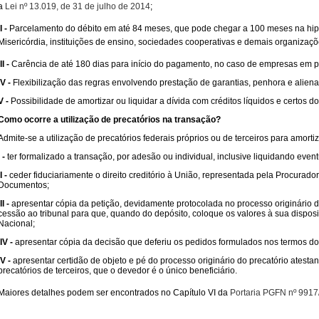
a
Lei nº 13.019, de 31 de julho de 2014
;
II -
Parcelamento do débito em até 84 meses, que pode chegar a 100 meses na hip
Misericórdia, instituições de ensino, sociedades cooperativas e demais organizaçõ
III -
Carência de até 180 dias para início do pagamento, no caso de empresas em p
IV -
Flexibilização das regras envolvendo prestação de garantias, penhora e alien
V -
Possibilidade de amortizar ou liquidar a dívida com créditos líquidos e certos d
Como ocorre a utilização de precatórios na transação?
Admite-se a utilização de precatórios federais próprios ou de terceiros para amorti
I -
ter formalizado a transação, por adesão ou individual, inclusive liquidando ev
II -
ceder fiduciariamente o direito creditório à União, representada pela Procurador
Documentos;
III -
apresentar cópia da petição, devidamente protocolada no processo originário d
cessão ao tribunal para que, quando do depósito, coloque os valores à sua disposi
Nacional;
IV -
apresentar cópia da decisão que deferiu os pedidos formulados nos termos do i
V -
apresentar certidão de objeto e pé do processo originário do precatório atesta
precatórios de terceiros, que o devedor é o único beneficiário.
Maiores detalhes podem ser encontrados no Capítulo VI da
Portaria PGFN nº 991