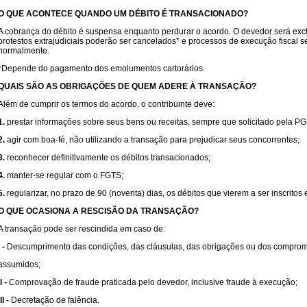
O QUE ACONTECE QUANDO UM DÉBITO É TRANSACIONADO?
A cobrança do débito é suspensa enquanto perdurar o acordo. O devedor será excluí
protestos extrajudiciais poderão ser cancelados* e processos de execução fiscal
normalmente.
*Depende do pagamento dos emolumentos cartorários.
QUAIS SÃO AS OBRIGAÇÕES DE QUEM ADERE À TRANSAÇÃO?
Além de cumprir os termos do acordo, o contribuinte deve:
1.
prestar informações sobre seus bens ou receitas, sempre que solicitado pela P
2.
agir com boa-fé, não utilizando a transação para prejudicar seus concorrentes;
3.
reconhecer definitivamente os débitos transacionados;
4.
manter-se regular com o FGTS;
5.
regularizar, no prazo de 90 (noventa) dias, os débitos que vierem a ser inscrito
O QUE OCASIONA A RESCISÃO DA TRANSAÇÃO?
A transação pode ser rescindida em caso de:
I -
Descumprimento das condições, das cláusulas, das obrigações ou dos compro
assumidos;
II -
Comprovação de fraude praticada pelo devedor, inclusive fraude à execução;
III -
Decretação de falência.