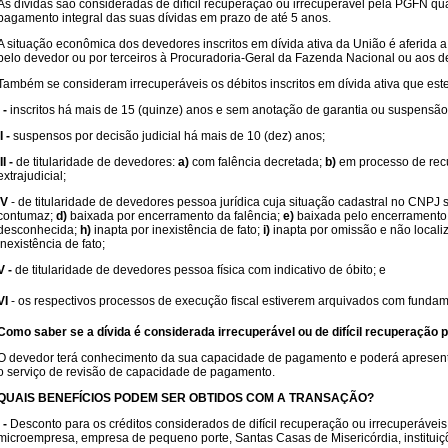
As dívidas são consideradas de difícil recuperação ou irrecuperável pela PGFN 
pagamento integral das suas dívidas em prazo de até 5 anos.
A situação econômica dos devedores inscritos em dívida ativa da União é aferida a 
pelo devedor ou por terceiros à Procuradoria-Geral da Fazenda Nacional ou aos d
Também se consideram irrecuperáveis os débitos inscritos em dívida ativa que est
I -
inscritos há mais de 15 (quinze) anos e sem anotação de garantia ou suspensão 
II -
suspensos por decisão judicial há mais de 10 (dez) anos;
III -
de titularidade de devedores:
a)
com falência decretada;
b)
em processo de recup
extrajudicial;
IV
- de titularidade de devedores pessoa jurídica cuja situação cadastral no CNPJ 
contumaz;
d)
baixada por encerramento da falência;
e)
baixada pelo encerramento d
desconhecida;
h)
inapta por inexistência de fato;
i)
inapta por omissão e não locali
inexistência de fato;
V -
de titularidade de devedores pessoa física com indicativo de óbito; e
VI
- os respectivos processos de execução fiscal estiverem arquivados com fundam
Como saber se a dívida é considerada irrecuperável ou de difícil recuperação
O devedor terá conhecimento da sua capacidade de pagamento e poderá apresenta
o serviço de revisão de capacidade de pagamento.
QUAIS BENEFÍCIOS PODEM SER OBTIDOS COM A TRANSAÇÃO?
I -
Desconto para os créditos considerados de difícil recuperação ou irrecuperáveis
microempresa, empresa de pequeno porte, Santas Casas de Misericórdia, instituiç