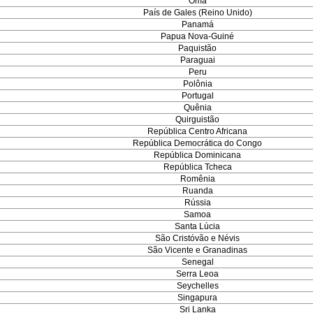
Omã
País de Gales (Reino Unido)
Panamá
Papua Nova-Guiné
Paquistão
Paraguai
Peru
Polônia
Portugal
Quênia
Quirguistão
República Centro Africana
República Democrática do Congo
República Dominicana
República Tcheca
Romênia
Ruanda
Rússia
Samoa
Santa Lúcia
São Cristóvão e Névis
São Vicente e Granadinas
Senegal
Serra Leoa
Seychelles
Singapura
Sri Lanka