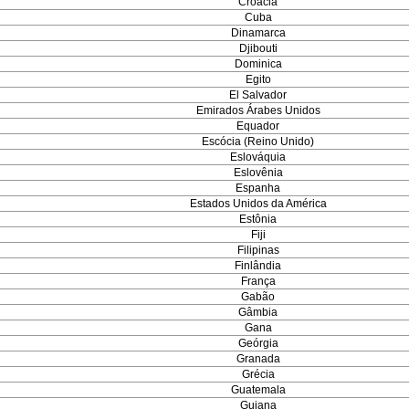
Croácia
Cuba
Dinamarca
Djibouti
Dominica
Egito
El Salvador
Emirados Árabes Unidos
Equador
Escócia (Reino Unido)
Eslováquia
Eslovênia
Espanha
Estados Unidos da América
Estônia
Fiji
Filipinas
Finlândia
França
Gabão
Gâmbia
Gana
Geórgia
Granada
Grécia
Guatemala
Guiana