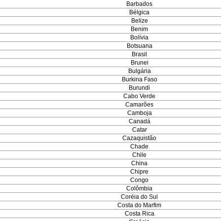
Barbados
Bélgica
Belize
Benim
Bolívia
Botsuana
Brasil
Brunei
Bulgária
Burkina Faso
Burundi
Cabo Verde
Camarões
Camboja
Canadá
Catar
Cazaquistão
Chade
Chile
China
Chipre
Congo
Colômbia
Coréia do Sul
Costa do Marfim
Costa Rica