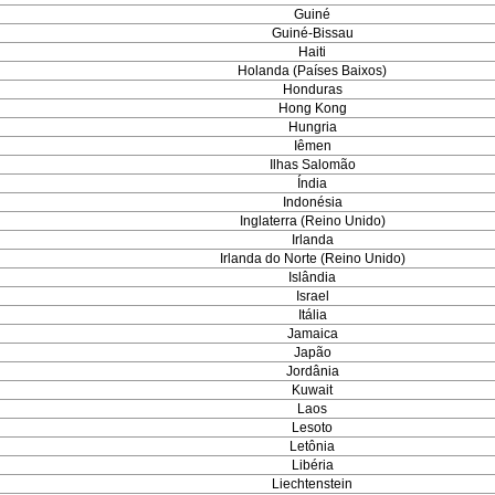
Guiné
Guiné-Bissau
Haiti
Holanda (Países Baixos)
Honduras
Hong Kong
Hungria
Iêmen
Ilhas Salomão
Índia
Indonésia
Inglaterra (Reino Unido)
Irlanda
Irlanda do Norte (Reino Unido)
Islândia
Israel
Itália
Jamaica
Japão
Jordânia
Kuwait
Laos
Lesoto
Letônia
Libéria
Liechtenstein