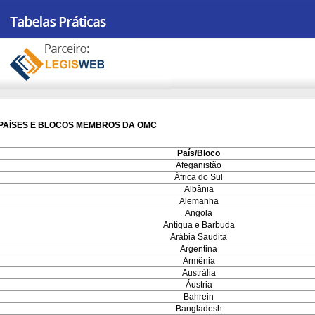
PAÍSES E BLOCOS MEMBROS DA OMC
País/Bloco
Afeganistão
África do Sul
Albânia
Alemanha
Angola
Antígua e Barbuda
Arábia Saudita
Argentina
Armênia
Austrália
Áustria
Bahrein
Bangladesh