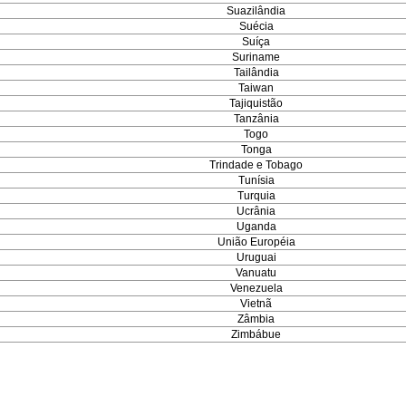
Suazilândia
Suécia
Suíça
Suriname
Tailândia
Taiwan
Tajiquistão
Tanzânia
Togo
Tonga
Trindade e Tobago
Tunísia
Turquia
Ucrânia
Uganda
União Européia
Uruguai
Vanuatu
Venezuela
Vietnã
Zâmbia
Zimbábue