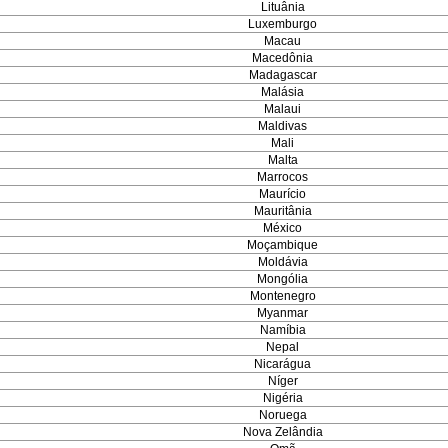
Lituânia
Luxemburgo
Macau
Macedônia
Madagascar
Malásia
Malaui
Maldivas
Mali
Malta
Marrocos
Maurício
Mauritânia
México
Moçambique
Moldávia
Mongólia
Montenegro
Myanmar
Namíbia
Nepal
Nicarágua
Níger
Nigéria
Noruega
Nova Zelândia