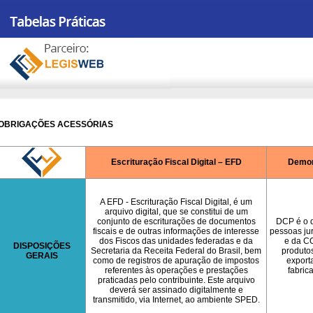
OBRIGAÇÕES ACESSÓRIAS
Escrituração Fiscal Digital – EFD
Demon
A EFD - Escrituração Fiscal Digital, é um
arquivo digital, que se constitui de um
conjunto de escriturações de documentos
DCP é o d
fiscais e de outras informações de interesse
pessoas ju
dos Fiscos das unidades federadas e da
e da CO
DISPOSIÇÕES
Secretaria da Receita Federal do Brasil, bem
produtos
GERAIS
como de registros de apuração de impostos
export
referentes às operações e prestações
fabric
praticadas pelo contribuinte. Este arquivo
deverá ser assinado digitalmente e
transmitido, via Internet, ao ambiente SPED.