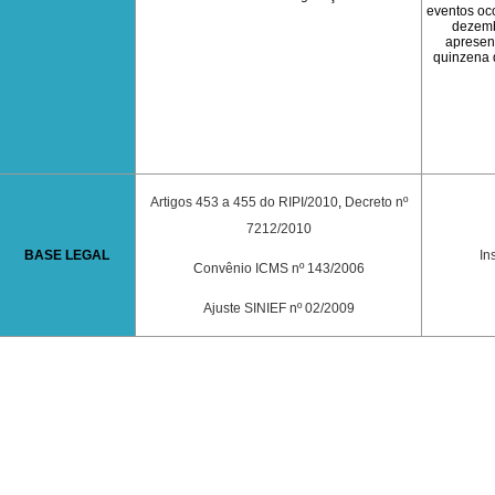
eventos oco
dezemb
apresent
quinzena 
Artigos 453 a 455 do RIPI/2010
,
Decreto nº
7212/2010
BASE LEGAL
In
Convênio ICMS nº 143/2006
Ajuste SINIEF nº 02/2009