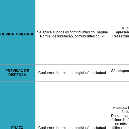
A ut
Se aplica a todos os contribuintes do Regime
apresen
OBRIGATORIEDADE
Normal de tributação, contribuintes do IPI.
Ressarcim
PREVISÃO DE
São dispen
Conforme determinar a legislação estadual.
DISPENSA
A pessoa j
fusi
Demonstrat
último dia 
no mês d
PRAZO
Conforme determinar a legislação estadual.
último dia