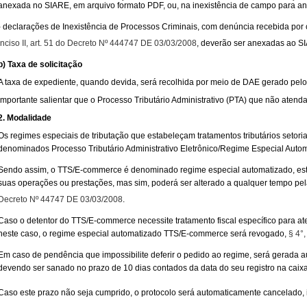
anexada no SIARE, em arquivo formato PDF, ou, na inexistência de campo para a
- declarações de Inexistência de Processos Criminais, com denúncia recebida por c
inciso II, art. 51 do Decreto Nº 444747 DE 03/03/2008
, deverão ser anexadas ao S
b) Taxa de solicitação
A taxa de expediente, quando devida, será recolhida por meio de DAE gerado pelo 
Importante salientar que o Processo Tributário Administrativo (PTA) que não atenda
2. Modalidade
Os regimes especiais de tributação que estabeleçam tratamentos tributários seto
denominados Processo Tributário Administrativo Eletrônico/Regime Especial Aut
Sendo assim, o TTS/E-commerce é denominado regime especial automatizado, este 
suas operações ou prestações, mas sim, poderá ser alterado a qualquer tempo pe
Decreto Nº 44747 DE 03/03/2008
.
Caso o detentor do TTS/E-commerce necessite tratamento fiscal específico para at
neste caso, o regime especial automatizado TTS/E-commerce será revogado,
§ 4°
Em caso de pendência que impossibilite deferir o pedido ao regime, será gerada
devendo ser sanado no prazo de 10 dias contados da data do seu registro na caixa
Caso este prazo não seja cumprido, o protocolo será automaticamente cancelado, 