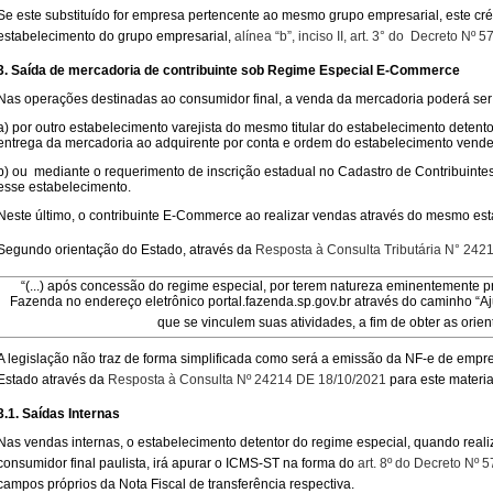
Se este substituído for empresa pertencente ao mesmo grupo empresarial, este cré
estabelecimento do grupo empresarial,
alínea “b”, inciso II, art. 3° do Decreto Nº
3. Saída de mercadoria de contribuinte sob Regime Especial E-Commerce
Nas operações destinadas ao consumidor final, a venda da mercadoria poderá ser
a) por outro estabelecimento varejista do mesmo titular do estabelecimento detento
entrega da mercadoria ao adquirente por conta e ordem do estabelecimento vende
b) ou mediante o requerimento de inscrição estadual no Cadastro de Contribuintes 
esse estabelecimento.
Neste último, o contribuinte E-Commerce ao realizar vendas através do mesmo est
Segundo orientação do Estado, através da
Resposta à Consulta Tributária N° 242
“(...) após concessão do regime especial, por terem natureza eminentemente 
Fazenda no endereço eletrônico portal.fazenda.sp.gov.br através do caminho “A
que se vinculem suas atividades, a fim de obter as ori
A legislação não traz de forma simplificada como será a emissão da NF-e de empre
Estado através da
Resposta à Consulta Nº 24214 DE 18/10/2021
para este material
3.1. Saídas Internas
Nas vendas internas, o estabelecimento detentor do regime especial, quando reali
consumidor final paulista, irá apurar o ICMS-ST na forma do
art. 8º do Decreto Nº
campos próprios da Nota Fiscal de transferência respectiva.