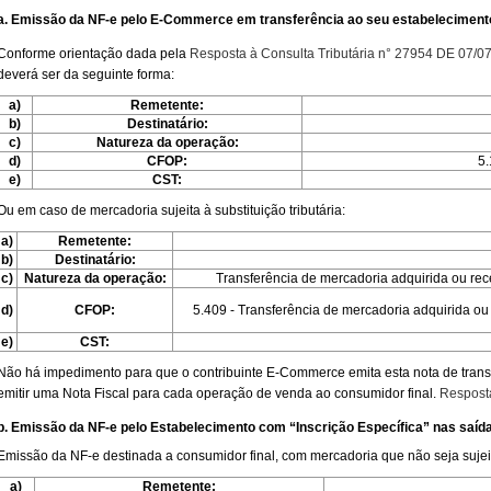
a. Emissão da NF-e pelo E-Commerce em transferência ao seu estabelecimento
Conforme orientação dada pela
Resposta à Consulta Tributária n° 27954 DE 07/0
deverá ser da seguinte forma:
a)
Remetente:
b)
Destinatário:
c)
Natureza da operação:
d)
CFOP:
5.
e)
CST:
Ou em caso de mercadoria sujeita à substituição tributária:
a)
Remetente:
b)
Destinatário:
c)
Natureza da operação:
Transferência de mercadoria adquirida ou rece
d)
CFOP:
5.409 - Transferência de mercadoria adquirida ou 
e)
CST:
Não há impedimento para que o contribuinte E-Commerce emita esta nota de transf
emitir uma Nota Fiscal para cada operação de venda ao consumidor final.
Resposta
b. Emissão da NF-e pelo Estabelecimento com “Inscrição Específica” nas saída
Emissão da NF-e destinada a consumidor final, com mercadoria que não seja sujeita 
a)
Remetente: