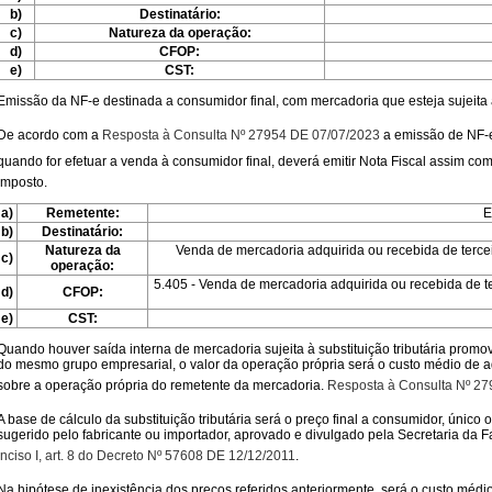
b)
Destinatário:
c)
Natureza da operação:
d)
CFOP:
e)
CST:
Emissão da NF-e destinada a consumidor final, com mercadoria que esteja sujeita a 
De acordo com a
Resposta à Consulta Nº 27954 DE 07/07/2023
a emissão de NF-e
quando for efetuar a venda à consumidor final, deverá emitir Nota Fiscal assim com
imposto.
a)
Remetente:
E
b)
Destinatário:
Natureza da
Venda de mercadoria adquirida ou recebida de tercei
c)
operação:
5.405 - Venda de mercadoria adquirida ou recebida de te
d)
CFOP:
e)
CST:
Quando houver saída interna de mercadoria sujeita à substituição tributária prom
do mesmo grupo empresarial, o valor da operação própria será o custo médio de a
sobre a operação própria do remetente da mercadoria.
Resposta à Consulta Nº 2
A base de cálculo da substituição tributária será o preço final a consumidor, únic
sugerido pelo fabricante ou importador, aprovado e divulgado pela Secretaria da F
Inciso I, art. 8 do Decreto Nº 57608 DE 12/12/2011
.
Na hipótese de inexistência dos preços referidos anteriormente, será o custo médi