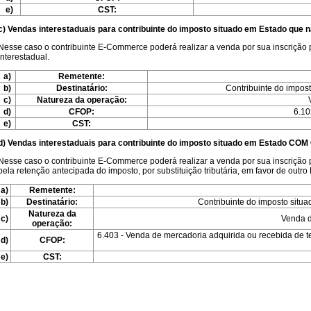
e)
CST:
c) Vendas interestaduais para contribuinte do imposto situado em Estado que 
Nesse caso o contribuinte E-Commerce poderá realizar a venda por sua inscrição pr
interestadual.
a)
Remetente:
b)
Destinatário:
Contribuinte do impos
c)
Natureza da operação:
d)
CFOP:
6.10
e)
CST:
d) Vendas interestaduais para contribuinte do imposto situado em Estado COM
Nesse caso o contribuinte E-Commerce poderá realizar a venda por sua inscrição p
pela retenção antecipada do imposto, por substituição tributária, em favor de outro
a)
Remetente:
b)
Destinatário:
Contribuinte do imposto sit
Natureza da
c)
Venda d
operação:
6.403 - Venda de mercadoria adquirida ou recebida de te
d)
CFOP:
e)
CST: