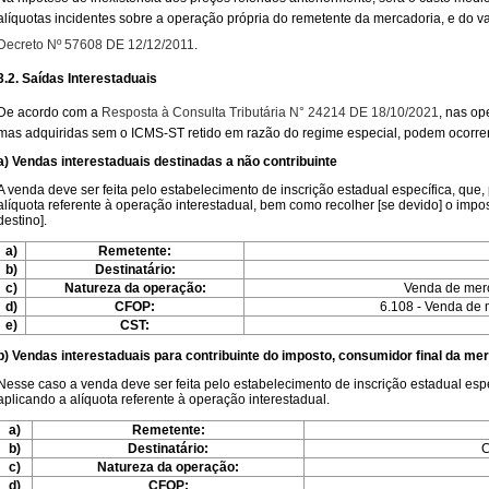
alíquotas incidentes sobre a operação própria do remetente da mercadoria, e do v
Decreto Nº 57608 DE 12/12/2011
.
3.2. Saídas Interestaduais
De acordo com a
Resposta à Consulta Tributária N° 24214 DE 18/10/2021
, nas op
mas adquiridas sem o ICMS-ST retido em razão do regime especial, podem ocorrer q
a) Vendas interestaduais destinadas a não contribuinte
A venda deve ser feita pelo estabelecimento de inscrição estadual específica, que
alíquota referente à operação interestadual, bem como recolher [se devido] o impos
destino].
a)
Remetente:
b)
Destinatário:
c)
Natureza da operação:
Venda de merc
d)
CFOP:
6.108 - Venda de m
e)
CST:
b) Vendas interestaduais para contribuinte do imposto, consumidor final da me
Nesse caso a venda deve ser feita pelo estabelecimento de inscrição estadual espe
aplicando a alíquota referente à operação interestadual.
a)
Remetente:
b)
Destinatário:
C
c)
Natureza da operação:
d)
CFOP: