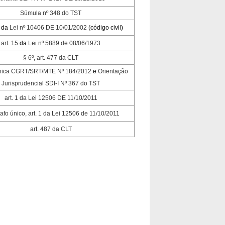
Súmula nº 348 do TST
da
Lei nº 10406 DE 10/01/2002
(código civil)
art. 15
da
Lei nº 5889 de 08/06/1973
§ 6º, art. 477 da CLT
nica CGRT/SRT/MTE Nº 184/2012
e
Orientação
Jurisprudencial SDI-I Nº 367 do TST
art. 1 da Lei 12506 DE 11/10/2011
afo único, art. 1 da Lei 12506 de 11/10/2011
art. 487 da CLT