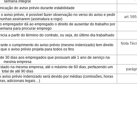
semana integral
nicação do aviso prévio durante estabilidade
 aviso prévio, é possível fazer observação no verso do aviso e pedir
art. 595
munhas assinarem (assinatura a rogo)
o empregador dá ao empregado o direito de ausentar do trabalho por
 semana para procurar emprego
cia a partir do término do contrato, ou seja, do último dia trabalhado
Nota Téc
ante o cumprimento do aviso prévio (mesmo indenizado) tem direito
 que o aviso prévio projeta para todos os fins
 de 30 dias aos empregados que possuam até 1 ano de serviço na
mesma empresa
restado na mesma empresa, até o máximo de 60 dias, perfazendo um
parágr
total de até 90 dias
o aviso prévio indenizado será devido por médias (comissões, horas
ras, adicionais legais…)