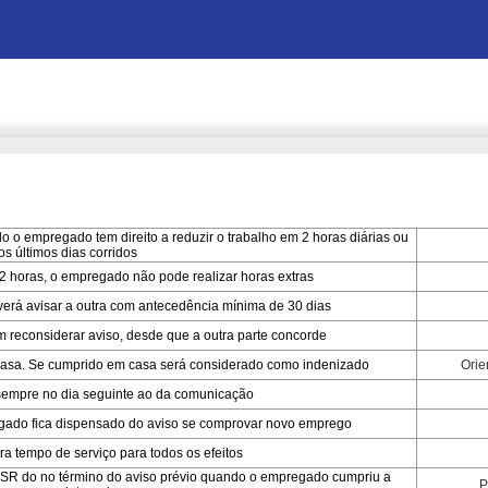
o o empregado tem direito a reduzir o trabalho em 2 horas diárias ou
os últimos dias corridos
2 horas, o empregado não pode realizar horas extras
everá avisar a outra com antecedência mínima de 30 dias
econsiderar aviso, desde que a outra parte concorde
casa. Se cumprido em casa será considerado como indenizado
Orie
a sempre no dia seguinte ao da comunicação
egado fica dispensado do aviso se comprovar novo emprego
gra tempo de serviço para todos os efeitos
DSR do no término do aviso prévio quando o empregado cumpriu a
P