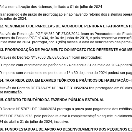
Até a normalização dos sistemas, limitado a 01 de julho de 2024:
Transcorrido este prazo de prorrogação e não havendo retorno dos sistemas opera
de julho de 2024.
12. VENCIMENTO DE PARCELAS DE ACORDO DE PENHORA E FATURAMENT
Através do Resolução PGE Nº 252 DE 27/05/2024 ficam os Procuradores do Estad
termos da Portaria/PGE nº 434, de 04 de junho de 2019, e pela respectiva execuç
1º de maio de 2024, prorrogar, por 3 (três) meses, a data de vencimento das parcel
13. PRORROGAÇÃO DE PAGAMENTO DO IMPOSTO ITCD REFERENTE AOS MES
Através do Decreto Nº 57650 DE 03/06/2024 ficam prorrogados:
O imposto com vencimento no período de 24 de abril a 31 de maio de 2024 poderá 
O imposto com vencimento no período de 1º a 30 de junho de 2024 poderá ser pago
14. TAXA REDUZIDA EM EXAMES TEÓRICOS E PRÁTICOS DE HABILITAÇÃO -
Através da Portaria DETRAN/RS Nº 194 DE 31/05/2024 fica prorrogado em 60 dias a 
de habilitação.
15. CRÉDITO TRIBUTÁRIO DA FAZENDA PÚBLICA ESTADUAL
O
Decreto Nº 57671 DE 13/06/2024
prorroga o prazo para pagamento dos créditos 
6537 DE 27/02/1973
, pelo período relativo à complementação daquele inicialmen
24 de abril e 31 de julho de 2024, inclusive.
16. FUNDO ESTADUAL DE APOIO AO DESENVOLVIMENTO DOS PEQUENOS E