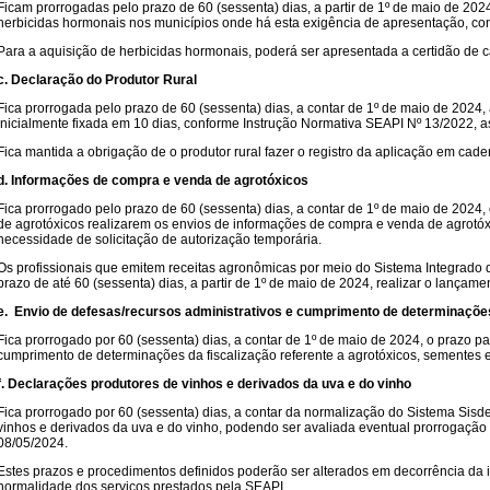
Ficam prorrogadas pelo prazo de 60 (sessenta) dias, a partir de 1º de maio de 2024
herbicidas hormonais nos municípios onde há esta exigência de apresentação, co
Para a aquisição de herbicidas hormonais, poderá ser apresentada a certidão de cada
c. Declaração do Produtor Rural
Fica prorrogada pelo prazo de 60 (sessenta) dias, a contar de 1º de maio de 2024,
inicialmente fixada em 10 dias, conforme Instrução Normativa SEAPI Nº 13/2022, as
Fica mantida a obrigação de o produtor rural fazer o registro da aplicação em cad
d. Informações de compra e venda de agrotóxicos
Fica prorrogado pelo prazo de 60 (sessenta) dias, a contar de 1º de maio de 202
de agrotóxicos realizarem os envios de informações de compra e venda de agrotóx
necessidade de solicitação de autorização temporária.
Os profissionais que emitem receitas agronômicas por meio do Sistema Integrado 
prazo de até 60 (sessenta) dias, a partir de 1º de maio de 2024, realizar o lançame
e. Envio de defesas/recursos administrativos e cumprimento de determinaçõ
Fica prorrogado por 60 (sessenta) dias, a contar de 1º de maio de 2024, o prazo pa
cumprimento de determinações da fiscalização referente a agrotóxicos, sementes 
f. Declarações produtores de vinhos e derivados da uva e do vinho
Fica prorrogado por 60 (sessenta) dias, a contar da normalização do Sistema Sis
vinhos e derivados da uva e do vinho, podendo ser avaliada eventual prorrogaçã
08/05/2024.
Estes prazos e procedimentos definidos poderão ser alterados em decorrência da i
normalidade dos serviços prestados pela SEAPI.