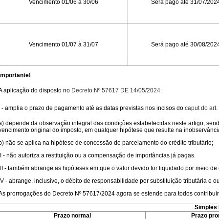
Vencimento 01/06 à 30/06
Será pago até 31/07/202
Vencimento 01/07 à 31/07
Será pago até 30/08/202
Importante!
A aplicação do disposto no
Decreto Nº 57617 DE 14/05/2024:
I - amplia o prazo de pagamento até as datas previstas nos incisos do
caput do art.
a) depende da observação integral das condições estabelecidas neste artigo, send
vencimento original do imposto, em qualquer hipótese que resulte na inobservânc
b) não se aplica na hipótese de concessão de parcelamento do crédito tributário;
II - não autoriza a restituição ou a compensação de importâncias já pagas.
III - também abrange as hipóteses em que o valor devido for liquidado por meio 
IV - abrange, inclusive, o débito de responsabilidade por substituição tributária e
As prorrogações do Decreto Nº 57617/2024 agora se estende para todos contribui
Simples 
Prazo normal
Prazo pro