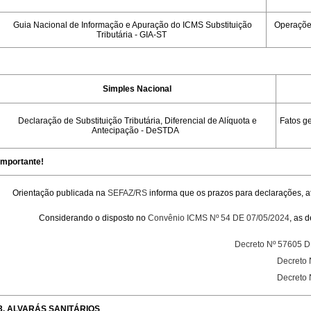
Guia Nacional de Informação e Apuração do ICMS Substituição
Operações
Tributária - GIA-ST
Simples Nacional
Declaração de Substituição Tributária, Diferencial de Alíquota e
Fatos ge
Antecipação - DeSTDA
Importante!
Orientação publicada na
SEFAZ/RS
informa que os prazos para declarações, a
Considerando o disposto no
Convênio ICMS Nº 54 DE 07/05/2024
, as 
Decreto Nº 57605 D
Decreto 
Decreto 
3. ALVARÁS SANITÁRIOS