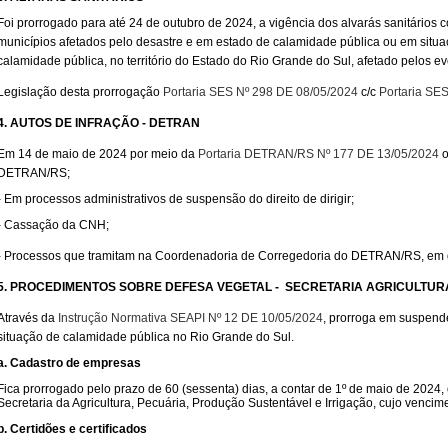
Foi prorrogado para até 24 de outubro de 2024, a vigência dos alvarás sanitários
municípios afetados pelo desastre e em estado de calamidade pública ou em situ
calamidade pública, no território do Estado do Rio Grande do Sul, afetado pelos 
Legislação desta prorrogação
Portaria SES Nº 298 DE 08/05/2024
c/c
Portaria SE
4. AUTOS DE INFRAÇÃO - DETRAN
Em 14 de maio de 2024 por meio da
Portaria DETRAN/RS Nº 177 DE 13/05/2024
o
DETRAN/RS;
- Em processos administrativos de suspensão do direito de dirigir;
- Cassação da CNH;
- Processos que tramitam na Coordenadoria de Corregedoria do DETRAN/RS, em d
5. PROCEDIMENTOS SOBRE DEFESA VEGETAL - SECRETARIA AGRICULTUR
Através da
Instrução Normativa SEAPI Nº 12 DE 10/05/2024
, prorroga em suspend
situação de calamidade pública no Rio Grande do Sul.
a. Cadastro de empresas
Fica prorrogado pelo prazo de 60 (sessenta) dias, a contar de 1º de maio de 2024
Secretaria da Agricultura, Pecuária, Produção Sustentável e Irrigação, cujo vencim
b. Certidões e certificados