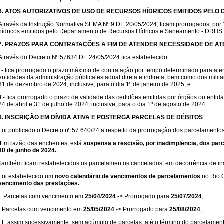
6. ATOS AUTORIZATIVOS DE USO DE RECURSOS HÍDRICOS EMITIDOS PEL
Através da Instrução Normativa SEMA Nº 9 DE 20/05/2024, ficam prorrogados, por 18
hídricos emitidos pelo Departamento de Recursos Hídricos e Saneamento - DRHS d
7. PRAZOS PARA CONTRATAÇÕES A FIM DE ATENDER NECESSIDADE DE AT
Através do Decreto Nº 57634 DE 24/05/2024 fica estabelecido:
I - fica prorrogado o prazo máximo de contratação por tempo determinado para ate
entidades da administração pública estadual direta e indireta, bem como dos milit
31 de dezembro de 2024, inclusive, para o dia 1º de janeiro de 2025; e
iI - fica prorrogado o prazo de validade das certidões emitidas por órgãos ou ent
24 de abril e 31 de julho de 2024, inclusive, para o dia 1º de agosto de 2024.
8. INSCRIÇÃO EM DÍVIDA ATIVA E POSTERGA PARCELAS DE DÉBITOS
Foi publicado o Decreto nº 57.640/24 a respeito da prorrogação dos parcelamentos
Em razão das enchentes, está
suspensa a rescisão, por inadimplência, dos par
30 de junho de 2024.
Também ficam restabelecidos os parcelamentos cancelados, em decorrência de i
Foi estabelecido um
novo calendário de vencimentos de parcelamentos
no Rio G
vencimento das prestações.
-
Parcelas com vencimento em
25/04/2024
-> Prorrogado para
25/07/2024
;
- Parcelas com vencimento em
25/05/2024
-> Prorrogado para
25/08/2024
;
- E assim sucessivamente, sem acúmulo de parcelas, até o término do parcelament