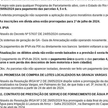
A regra vale para qualquer Programa de Parcelamento ativo, com o Estado do Rio 
28/06/2024 para pagamento das parcelas 4, 5 e 6.
A referida prorrogação não suspende a aplicação dos juros moratórios durante o pe
As inscrições em dívida ativa estão prorrogadas para 1º de julho de 2024.
9. IPVA
Através do Decreto Nº 57637 DE 24/05/2024 comunica:
Os sistemas de geração de GA - Guia de Arrecadação estão operando novamente.
Os pagamentos de IPVA via PIX ou diretamente nos bancos também voltaram a op
Atualização: os débitos ainda não estão sendo baixados e a previsão é sexta-fei
O pagamento do IPVA de 2024, tanto o
pagamento único
quanto o das
parcelas 4,
juros e sem perda dos descontos de bom motorista e bom cidadão)
.
Obs.: As parcelas não irão aparecer isoladas, devendo ser feito um pagamento úni
10. PROMESSA DE COMPRA DE LOTES LOCALIZADOS NA GRANJA VARGAS
Através da Resolução IRGA Nº 2 DE 28/05/2024 dispõe sobre a prorrogação da dat
localizados na Granja Vargas, em Palmares do Sul, de que trata o art. 3º, inciso I
intensas ocorridos a partir de 24 de abril de 2024.
11. CONTRATO DE PRESTAÇÃO DE SERVIÇO DE FORNECIMENTO DE ÁGUA 
Através do Resolução IRGA Nº 3 DE 28/05/2024 fica prorrogado a data final do pr
Água para Irrigação à Lavoura de Arroz – Safra 2023/2024 , na Barragem do Capané
24 de abril de 2024.