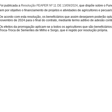
Foi publicada a
Resolução FEAPER Nº 11 DE 13/09/2024
, que dispõe sobre o Fu
tem por objetivo o financiamento de projetos e atividades de agricultores e pecuar
De acordo com esta resolução, os beneficiários que assim desejarem poderão opt
novembro de 2024 para o final do contrato, mediante termo aditivo de adesão contr
Os efeitos da prorrogação aplicam-se a todos os agricultores que são beneficiári
Troca-Troca de Sementes de Milho e Sorgo, que é regido por resolução própria.