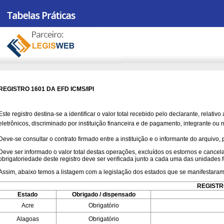
REGISTRO 1601 DA EFD ICMS/IPI
Este registro destina-se a identificar o valor total recebido pelo declarante, rela
eletrônicos, discriminado por instituição financeira e de pagamento, integrante o
Deve-se consultar o contrato firmado entre a instituição e o informante do arquivo, 
Deve ser informado o valor total destas operações, excluídos os estornos e cancela
obrigatoriedade deste registro deve ser verificada junto a cada uma das unidades fe
Assim, abaixo temos a listagem com a legislação dos estados que se manifestaram
REGISTRO
Estado
Obrigado / dispensado
Acre
Obrigatório
Alagoas
Obrigatório