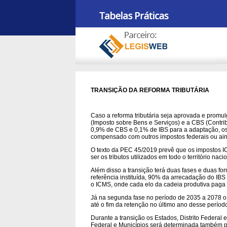
TRANSIÇÃO DA REFORMA TRIBUTÁRIA
Caso a reforma tributária seja aprovada e promul
(Imposto sobre Bens e Serviços) e a CBS (Contrib
0,9% de CBS e 0,1% de IBS para a adaptação, os 
compensado com outros impostos federais ou aind
O texto da PEC 45/2019 prevê que os impostos IC
ser os tributos utilizados em todo o território nacio
Além disso a transição terá duas fases e duas f
referência instituída, 90% da arrecadação do I
o ICMS, onde cada elo da cadeia produtiva paga
Já na segunda fase no período de 2035 a 2078 o
até o fim da retenção no último ano desse períod
Durante a transição os Estados, Distrito Federal e
Federal e Municípios será determinada também p