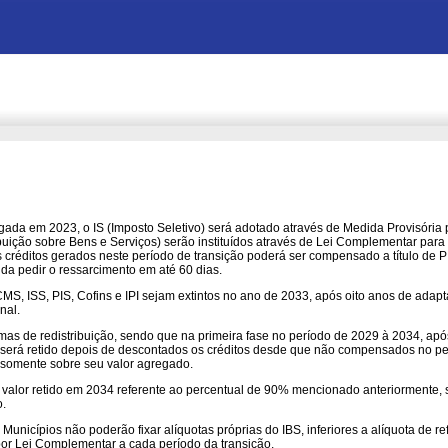
gada em 2023, o IS (Imposto Seletivo) será adotado através de Medida Provisória p
uição sobre Bens e Serviços) serão instituídos através de Lei Complementar para 
créditos gerados neste período de transição poderá ser compensado a título de PI
a pedir o ressarcimento em até 60 dias.
MS, ISS, PIS, Cofins e IPI sejam extintos no ano de 2033, após oito anos de ada
nal.
ormas de redistribuição, sendo que na primeira fase no período de 2029 à 2034, a
BS será retido depois de descontados os créditos desde que não compensados no p
 somente sobre seu valor agregado.
 valor retido em 2034 referente ao percentual de 90% mencionado anteriormente,
o.
 Municípios não poderão fixar alíquotas próprias do IBS, inferiores a alíquota de ref
or Lei Complementar a cada período da transição.