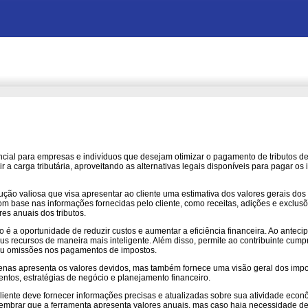
cial para empresas e indivíduos que desejam otimizar o pagamento de tributos de 
r a carga tributária, aproveitando as alternativas legais disponíveis para pagar 
ução valiosa que visa apresentar ao cliente uma estimativa dos valores gerais do
 base nas informações fornecidas pelo cliente, como receitas, adições e exclusõ
es anuais dos tributos.
 é a oportunidade de reduzir custos e aumentar a eficiência financeira. Ao antecipa
us recursos de maneira mais inteligente. Além disso, permite ao contribuinte cumpr
 ou omissões nos pagamentos de impostos.
enas apresenta os valores devidos, mas também fornece uma visão geral dos impost
tos, estratégias de negócio e planejamento financeiro.
cliente deve fornecer informações precisas e atualizadas sobre sua atividade eco
lembrar que a ferramenta apresenta valores anuais, mas caso haja necessidade de a