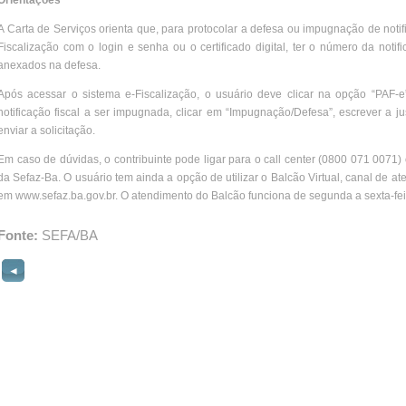
Orientações
A Carta de Serviços orienta que, para protocolar a defesa ou impugnação de notific
Fiscalização com o login e senha ou o certificado digital, ter o número da not
anexados na defesa.
Após acessar o sistema e-Fiscalização, o usuário deve clicar na opção “PAF-e”
notificação fiscal a ser impugnada, clicar em “Impugnação/Defesa”, escrever a j
enviar a solicitação.
Em caso de dúvidas, o contribuinte pode ligar para o call center (0800 071 0071
da Sefaz-Ba. O usuário tem ainda a opção de utilizar o Balcão Virtual, canal de 
em www.sefaz.ba.gov.br. O atendimento do Balcão funciona de segunda a sexta-feir
Fonte:
SEFA/BA
◄