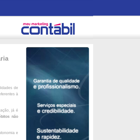
ria
lidades de
eferentes à
zação, já é
bitos não
autonomia e