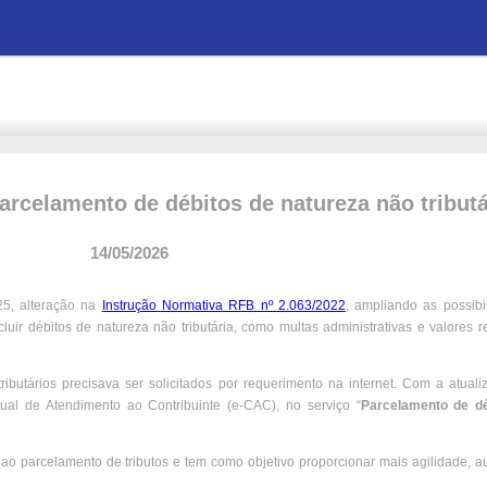
parcelamento de débitos de natureza não tributá
14/05/2026
25, alteração na
Instrução Normativa RFB nº 2.063/2022
, ampliando as possibi
uir débitos de natureza não tributária, como multas administrativas e valores r
ibutários precisava ser solicitados por requerimento na internet. Com a atuali
tual de Atendimento ao Contribuinte (e-CAC), no serviço “
Parcelamento de dé
 ao parcelamento de tributos e tem como objetivo proporcionar mais agilidade, 