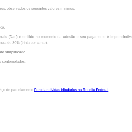
zes, observados os seguintes valores mínimos:
ica.
ais (Darf) é emitido no momento da adesão e seu pagamento é imprescindíve
ora de 30% (trinta por cento).
to simplificado
ão contemplados:
rviço de parcelamento
Parcelar dívidas tributárias na Receita Federal
.