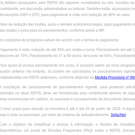
Os débitos alcançados pelo REFIS são aqueles constituídos ou não, inscritos 
contribuinte, em discussão administrativa ou judicial. Também estão alcançados o
declarações DIEF e EFD, para pagamento à vista com redução de 90% do valor.
Além da redução das multas, juros e demais acréscimos legais, para pagamento in
das multas e juros para os parcelamentos, conforme prevê a MP.
As condições do programa variam de acordo com a forma de pagamento:
Pagamento à vista: redução de até 95% em multas e juros; Parcelamento em até 
desconto de 75%; Parcelamento de 37 a 60 vezes: desconto de 60%; Parcelament
Para quem já possui parcelamento em curso, é possível aderir ao novo progra
acordo anterior. No entanto, só podem ser cancelados os parcelamentos vigent
estabelecidas em REFIS anteriores, conforme disposto na
Medida Provisória nº 4
A solicitação de cancelamento de parcelamentos vigente, para posterior soli
previstas no atual REFIS, deve ser formalizada pelo contribuinte através de req
firma reconhecida em cartório, ou assinado e acompanhado de documento pessoal
O novo prazo para adesão ao benefício é até o dia 26 de junho de 2026. A regula
seja à vista ou parcelado, por meio do sistema de autoatendimento,
SefazNet
.
Com o objetivo de simplificar o acesso à informação, o Núcleo de Assistên
disponibilizou um portal de Dúvidas Frequentes (FAQ) sobre o REFIS. Acess