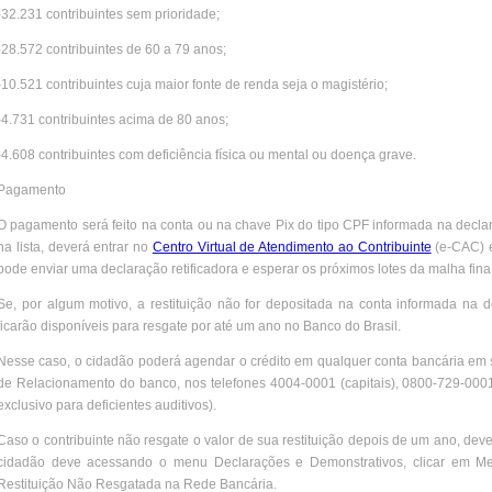
-32.231 contribuintes sem prioridade;
-28.572 contribuintes de 60 a 79 anos;
-10.521 contribuintes cuja maior fonte de renda seja o magistério;
-4.731 contribuintes acima de 80 anos;
-4.608 contribuintes com deficiência física ou mental ou doença grave.
Pagamento
O pagamento será feito na conta ou na chave Pix do tipo CPF informada na decla
na lista, deverá entrar no
Centro Virtual de Atendimento ao Contribuinte
(e-CAC) e
pode enviar uma declaração retificadora e esperar os próximos lotes da malha fina
Se, por algum motivo, a restituição não for depositada na conta informada na 
ficarão disponíveis para resgate por até um ano no Banco do Brasil.
Nesse caso, o cidadão poderá agendar o crédito em qualquer conta bancária em
de Relacionamento do banco, nos telefones 4004-0001 (capitais), 0800-729-0001
exclusivo para deficientes auditivos).
Caso o contribuinte não resgate o valor de sua restituição depois de um ano, deve
cidadão deve acessando o menu Declarações e Demonstrativos, clicar em Me
Restituição Não Resgatada na Rede Bancária.