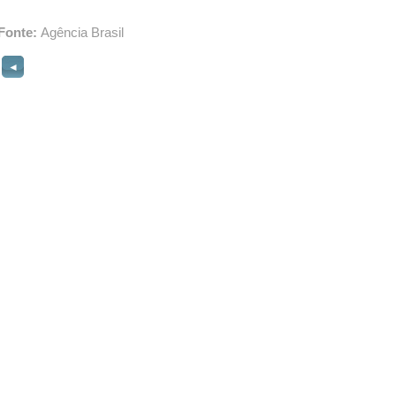
Fonte:
Agência Brasil
◄