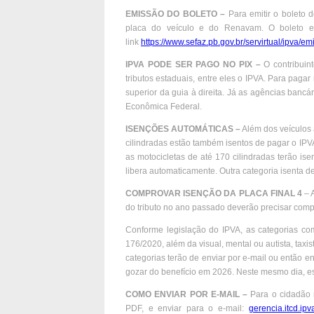
E
MISSÃO DO BOLETO –
Para emitir o boleto 
placa do veículo e do Renavam. O boleto es
link
https://www.sefaz.pb.gov.br/servirtual/ipva/emi
IPVA PODE SER PAGO NO PIX –
O contribuin
tributos estaduais, entre eles o IPVA. Para pagar
superior da guia à direita. Já as agências bancá
Econômica Federal.
ISENÇÕES AUTOMÁTICAS –
Além dos veículos 
cilindradas estão também isentos de pagar o IPV
as motocicletas de até 170 cilindradas terão is
libera automaticamente. Outra categoria isenta d
COMPROVAR ISENÇÃO DA PLACA FINAL 4
– A
do tributo no ano passado deverão precisar compr
Conforme legislação do IPVA, as categorias com
176/2020, além da visual, mental ou autista, taxi
categorias terão de enviar por e-mail ou então 
gozar do benefício em 2026. Neste mesmo dia, e
COMO ENVIAR POR E-MAIL –
Para o cidadão 
PDF, e enviar para o e-mail:
gerencia.itcd.ip