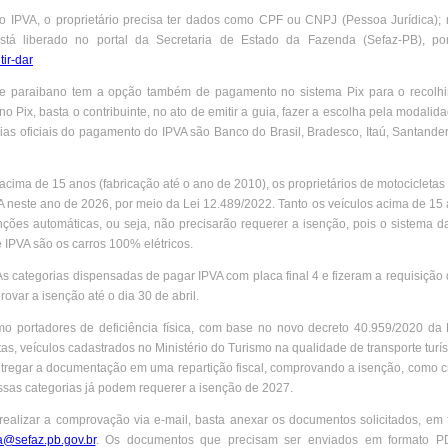
do IPVA, o proprietário precisa ter dados como CPF ou CNPJ (Pessoa Jurídica);
tá liberado no portal da Secretaria de Estado da Fazenda (Sefaz-PB), p
tir-dar
te paraibano tem a opção também de pagamento no sistema Pix para o recolh
 no Pix, basta o contribuinte, no ato de emitir a guia, fazer a escolha pela modalid
rias oficiais do pagamento do IPVA são Banco do Brasil, Bradesco, Itaú, Santande
acima de 15 anos (fabricação até o ano de 2010), os proprietários de motocicletas
A neste ano de 2026, por meio da Lei 12.489/2022. Tanto os veículos acima de 1
enções automáticas, ou seja, não precisarão requerer a isenção, pois o sistema 
e IPVA são os carros 100% elétricos.
s categorias dispensadas de pagar IPVA com placa final 4 e fizeram a requisição
ovar a isenção até o dia 30 de abril.
o portadores de deficiência física, com base no novo decreto 40.959/2020 da P
stas, veículos cadastrados no Ministério do Turismo na qualidade de transporte turís
entregar a documentação em uma repartição fiscal, comprovando a isenção, como cr
ssas categorias já podem requerer a isenção de 2027.
realizar a comprovação via e-mail, basta anexar os documentos solicitados, em
va@sefaz.pb.gov.br
. Os documentos que precisam ser enviados em formato P