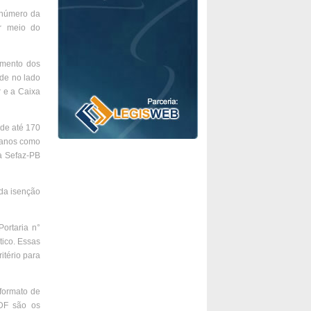
 número da
or meio do
imento dos
ade no lado
r e a Caixa
 de até 170
5 anos como
da Sefaz-PB
 da isenção
ortaria n°
tico. Essas
itério para
 formato de
DF são os