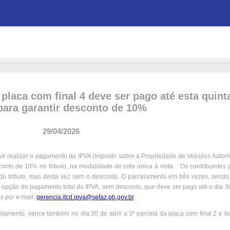
placa com final 4 deve ser pago até esta quinta
 para garantir desconto de 10%
29/04/2026
deve realizar o pagamento do IPVA (Imposto sobre a Propriedade de Veículos Autom
esconto de 10% no tributo, na modalidade de cota única à vista. Os contribuintes
o tributo, mas desta vez sem o desconto. O parcelamento em três vezes, sendo 
 opção do pagamento total do IPVA, sem desconto, que deve ser pago até o dia 3
s por e-mail:
gerencia.itcd.ipva@sefaz.pb.gov.br
amento, vence também no dia 30 de abril a 3ª parcela da placa com final 2 e t