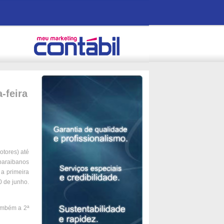
-feira
otores) até
 paraibanos
a primeira
0 de junho.
ambém a 2ª