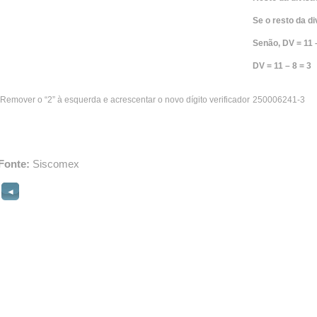
Se o resto da di
Senão, DV = 11 –
DV = 11 – 8 = 3
Remover o “2” à esquerda e acrescentar o novo dígito verificador
250006241-3
Fonte:
Siscomex
◄