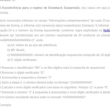
Isenção
; ou
2.T
ransferência para o regime de Drawback Suspensão
, nos casos em que a
Duimp.
Será necessário informar no campo "Informações complementares" de cada DI que 
meio de Duimp, e informar o(s) número(s) da(s) respectiva(s) Duimp(s). E informa
opção DI e o número da Duimp equivalente, conforme regra explicitada na
Notí
deverá ser transformado em um número equivalente de DI conforme as orien
“AABRNNNNNNNNNN-D”, onde:
a) AA: refere-se ao ano de referência;
b) BR: Brasil;
c) NNNNNNNNNN: número de identificação sequencial composto de 10 dígi
d) D: dígito verificador.
2.Remover o identificador “BR” e os três dígitos mais à esquerda do sequencial.
3.Remover o dígito verificador “D”.
4.Acrescentar à esquerda o número “2”.
5.Após a etapa 4, o número deverá estar no formato “2AANNNNNNN”.
6.Calcular o novo dígito verificador com base no algoritmo “módulo 11” e peso “9”.
7.Remover o número “2” à esquerda e acrescentar o novo dígito verificador à direit
8.O número resultante deverá estar no formato “AANNNNNNND”.
Exemplo: