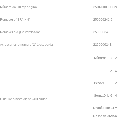
Número da Duimp original
25BR000000624
Remover o “BRNNN”
250006241-5
Remover o dígito verificador
250006241
Acrescentar o número “2” à esquerda
2250006241
Número
2
2
x
x
Peso 9
3
2
Somatório
6
4
Calcular o novo dígito verificador
Divisão por 11 =
Resto da divi