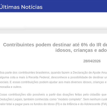
Contribuintes podem destinar até 6% do IR d
idosos, crianças e ad
28/04/2026
Boa parte dos contribuintes brasileiros, quando fazem a Declaração de Ajuste An
alguma cota a mais à Receita Federal, desconhece a possibilidade de destinar um
sociais. E essas contribuições podem ajudar aos mais diversos idosos, crianças
moradia e outros.
Essas contribuições são possíveis a partir das doações feitas pelo cidadão 
Deduções Legais, também conhecida como “modelo completo”. Sem nenhum custo ad
valor total a pagar para os fundos do Idoso (FI) e da Infância e do Adolescente (