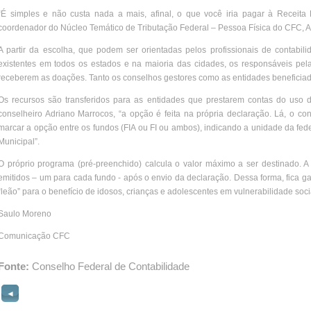
“É simples e não custa nada a mais, afinal, o que você iria pagar à Receita F
coordenador do Núcleo Temático de Tributação Federal – Pessoa Física do CFC, A
A partir da escolha, que podem ser orientadas pelos profissionais de contabil
existentes em todos os estados e na maioria das cidades, os responsáveis pela
receberem as doações. Tanto os conselhos gestores como as entidades beneficiadas
Os recursos são transferidos para as entidades que prestarem contas do uso 
conselheiro Adriano Marrocos, “a opção é feita na própria declaração. Lá, o con
marcar a opção entre os fundos (FIA ou FI ou ambos), indicando a unidade da fe
Municipal”.
O próprio programa (pré-preenchido) calcula o valor máximo a ser destinado.
emitidos – um para cada fundo - após o envio da declaração. Dessa forma, fica ga
“leão” para o benefício de idosos, crianças e adolescentes em vulnerabilidade soci
Saulo Moreno
Comunicação CFC
Fonte:
Conselho Federal de Contabilidade
◄