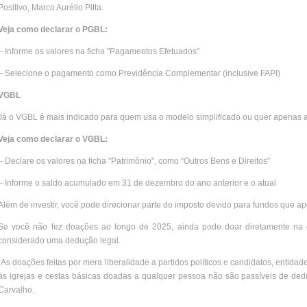
Positivo, Marco Aurélio Pitta.
Veja como declarar o PGBL:
- Informe os valores na ficha "Pagamentos Efetuados"
- Selecione o pagamento como Previdência Complementar (inclusive FAPI)
VGBL
Já o VGBL é mais indicado para quem usa o modelo simplificado ou quer apenas acu
Veja como declarar o VGBL:
- Declare os valores na ficha "Patrimônio", como “Outros Bens e Direitos”
- Informe o saldo acumulado em 31 de dezembro do ano anterior e o atual
Além de investir, você pode direcionar parte do imposto devido para fundos que a
Se você não fez doações ao longo de 2025, ainda pode doar diretamente na 
considerado uma dedução legal.
“As doações feitas por mera liberalidade a partidos políticos e candidatos, entida
às igrejas e cestas básicas doadas a qualquer pessoa não são passíveis de deduç
Carvalho.