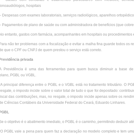
fonoaudiólogos, hospitais
- Despesas com exames laboratoriais, serviços radiológicos, aparelhos ortopédicos
- Pagamentos de plano de saúde ou com administradora de benefícios (que cobr
No entanto, gastos com farmácia, acompanhantes em hospitais ou procedimentos es
Para não ter problemas com a fiscalização e evitar a malha fina guarde todos os rec
de que o CPF ou CNPJ de quem prestou o serviço está correto.
Previdência privada
A Previdência é uma das ferramentas para quem busca diminuir a base de 
plano, PGBL ou VGBL.
“A principal diferença entre o PGBL e o VGBL está no tratamento tributário. O PG
resgate, o imposto incide sobre o valor total de tudo o que foi depositado: contr
fiscal das contribuições, mas, no resgate, o imposto incide apenas sobre os rendim
de Ciências Contábeis da Universidade Federal do Ceará, Eduardo Linhares.
PGBL
Se o objetivo é o abatimento imediato, o PGBL é o caminho, permitindo deduzir a
“O PGBL vale a pena para quem faz a declaração no modelo completo e tem uma r