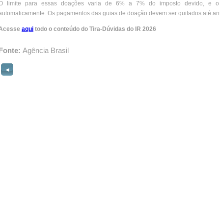
O limite para essas doações varia de 6% a 7% do imposto devido, e o p
automaticamente. Os pagamentos das guias de doação devem ser quitados até ante
Acesse
aqui
todo o conteúdo do Tira-Dúvidas do IR 2026
Fonte:
Agência Brasil
◄