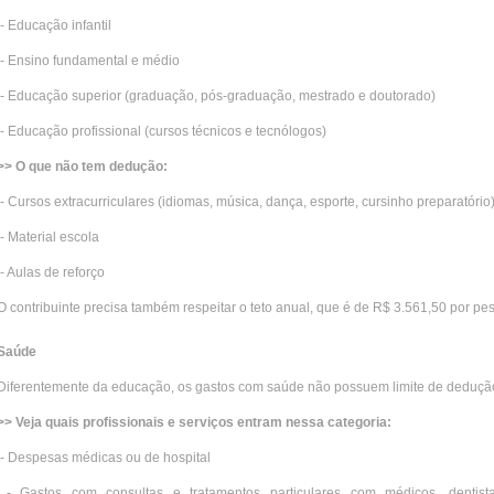
- Educação infantil
- Ensino fundamental e médio
- Educação superior (graduação, pós-graduação, mestrado e doutorado)
- Educação profissional (cursos técnicos e tecnólogos)
>> O que não tem dedução:
- Cursos extracurriculares (idiomas, música, dança, esporte, cursinho preparatório
- Material escola
- Aulas de reforço
O contribuinte precisa também respeitar o teto anual, que é de R$ 3.561,50 por pe
Saúde
Diferentemente da educação, os gastos com saúde não possuem limite de deduçã
>> Veja quais profissionais e serviços entram nessa categoria:
- Despesas médicas ou de hospital
- Gastos com consultas e tratamentos particulares com médicos, dentistas,