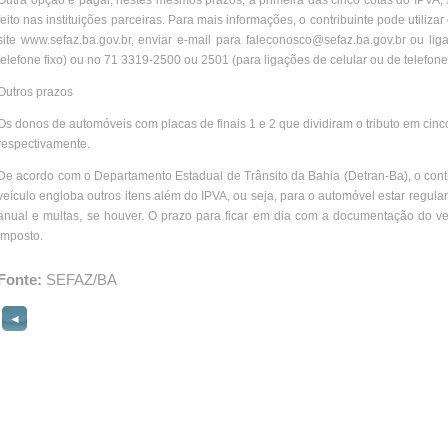
Outra opção é pagar, nestes mesmos prazos, a primeira das cinco cotas do IPVA, 
feito nas instituições parceiras. Para mais informações, o contribuinte pode utiliz
site www.sefaz.ba.gov.br, enviar e-mail para faleconosco@sefaz.ba.gov.br ou lig
telefone fixo) ou no 71 3319-2500 ou 2501 (para ligações de celular ou de telefone 
Outros prazos
Os donos de automóveis com placas de finais 1 e 2 que dividiram o tributo em cinco
respectivamente.
De acordo com o Departamento Estadual de Trânsito da Bahia (Detran-Ba), o contr
veículo engloba outros itens além do IPVA, ou seja, para o automóvel estar regul
anual e multas, se houver. O prazo para ficar em dia com a documentação do ve
imposto.
Fonte:
SEFAZ/BA
◄