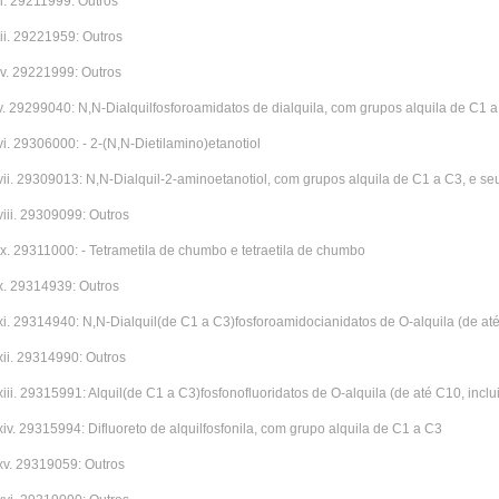
ii. 29211999: Outros
iii. 29221959: Outros
iv. 29221999: Outros
v. 29299040: N,N-Dialquilfosforoamidatos de dialquila, com grupos alquila de C1 
vi. 29306000: - 2-(N,N-Dietilamino)etanotiol
vii. 29309013: N,N-Dialquil-2-aminoetanotiol, com grupos alquila de C1 a C3, e se
viii. 29309099: Outros
ix. 29311000: - Tetrametila de chumbo e tetraetila de chumbo
x. 29314939: Outros
xi. 29314940: N,N-Dialquil(de C1 a C3)fosforoamidocianidatos de O-alquila (de até 
xii. 29314990: Outros
xiii. 29315991: Alquil(de C1 a C3)fosfonofluoridatos de O-alquila (de até C10, inclu
xiv. 29315994: Difluoreto de alquilfosfonila, com grupo alquila de C1 a C3
xv. 29319059: Outros