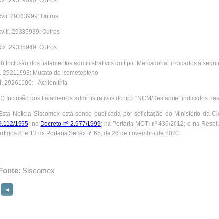
xvi. 29319090: Outros
xvii. 29333999: Outros
xviii. 29335939: Outros
xix. 29335949: Outros
B) Inclusão dos tratamentos administrativos do tipo “Mercadoria” indicados a seguir
i. 29211993: Mucato de isometepteno
ii. 29261000: - Acrilonitrila
C) Inclusão dos tratamentos administrativos do tipo “NCM/Destaque” indicados nest
Esta Notícia Siscomex está sendo publicada por solicitação do Ministério da 
9.112/1995
; no
Decreto nº 2.977/1999
; na Portaria MCTI nº 436/2012; e na Reso
artigos 8º e 13 da Portaria Secex nº 65, de 26 de novembro de 2020.
Fonte:
Siscomex
◄