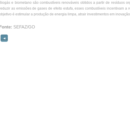
Biogás e biometano são combustíveis renováveis obtidos a partir de resíduos or
reduzir as emissões de gases de efeito estufa, esses combustíveis incentivam a r
objetivo é estimular a produção de energia limpa, atrair investimentos em inovaçã
Fonte:
SEFAZ/GO
◄