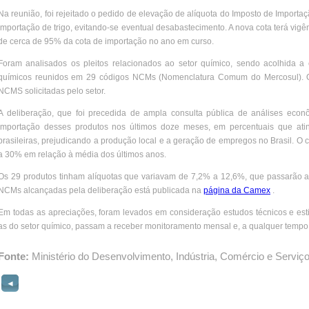
Na reunião, foi rejeitado o pedido de elevação de alíquota do Imposto de Importa
importação de trigo, evitando-se eventual desabastecimento. A nova cota terá vig
de cerca de 95% da cota de importação no ano em curso.
Foram analisados os pleitos relacionados ao setor químico, sendo acolhida a 
químicos reunidos em 29 códigos NCMs (Nomenclatura Comum do Mercosul). O 
NCMS solicitadas pelo setor.
A deliberação, que foi precedida de ampla consulta pública de análises eco
importação desses produtos nos últimos doze meses, em percentuais que ati
brasileiras, prejudicando a produção local e a geração de empregos no Brasil. O 
a 30% em relação à média dos últimos anos.
Os 29 produtos tinham alíquotas que variavam de 7,2% a 12,6%, que passarão a 
NCMs alcançadas pela deliberação está publicada na
página da Camex
.
Em todas as apreciações, foram levados em consideração estudos técnicos e estim
as do setor químico, passam a receber monitoramento mensal e, a qualquer tempo,
Fonte:
Ministério do Desenvolvimento, Indústria, Comércio e Serviç
◄